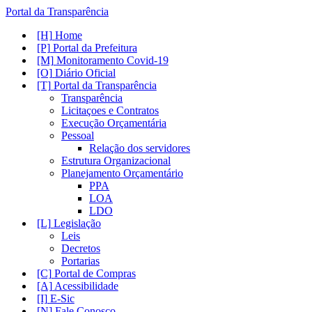
Portal da Transparência
Home
Portal da Prefeitura
Monitoramento Covid-19
Diário Oficial
Portal da Transparência
Transparência
Licitaçoes e Contratos
Execução Orçamentária
Pessoal
Relação dos servidores
Estrutura Organizacional
Planejamento Orçamentário
PPA
LOA
LDO
Legislação
Leis
Decretos
Portarias
Portal de Compras
Acessibilidade
E-Sic
Fale Conosco