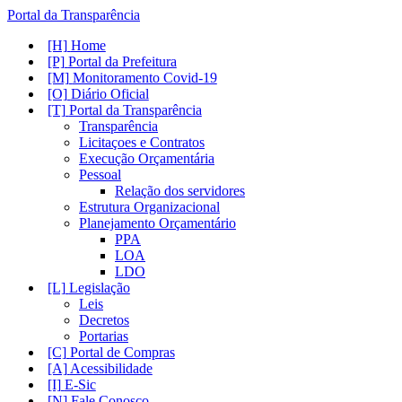
Portal da Transparência
Home
Portal da Prefeitura
Monitoramento Covid-19
Diário Oficial
Portal da Transparência
Transparência
Licitaçoes e Contratos
Execução Orçamentária
Pessoal
Relação dos servidores
Estrutura Organizacional
Planejamento Orçamentário
PPA
LOA
LDO
Legislação
Leis
Decretos
Portarias
Portal de Compras
Acessibilidade
E-Sic
Fale Conosco