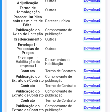
Download
Outros
Adjudicação
Termo de
Download
Outros
Homologação
Parecer Jurídico
Download
sobre a minuta de
Parecer jurídico
Edital
Publicação do
Comprovante de
Download
Aviso de Licitação
publicação
Download
Credenciamento
Outros
Envelope I -
Download
Propostas de
Outros
Preços
Envelope II -
Documentos de
Download
Habilitação da
Habilitação
empresa I
Download
Contrato
Termo de Contrato
Publicação do
Comprovante de
Download
Extrato de Contrato
publicação
Download
Contrato
Termo de Contrato
Publicação do
Comprovante de
Download
Extrato de Contrato
publicação
Download
Contrato
Termo de Contrato
Publicação do
Comprovante de
Download
Extrato de Contrato
publicação