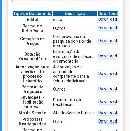
Tipo de Documento
Descrição
Download
Download
Edital
edital
Termo de
Download
Outros
Referência
Comprovação da
Cotações de
Download
pesquisa do valor de
Preços
mercado
Informação da
Dotação
Download
exist¿ncia de dotação
Orçamentária
orçamentária
Autorização para
Autorização da
abertura do
autoridade
Download
processo
competente para a
licitatório
feitura da licitação
Portaria do
Download
Outros
Pregoeiro
Envelope II -
Documentos de
Download
Habilitação
Habilitação
empresa II
Download
Ata da Sessão
Ata da Sessão Pública
Propostas
Download
Outros
Readequadas
Termo de