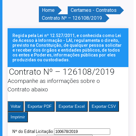
Home
Certames - Contratos
Contrato Nº – 126108/2019
Regida pela Lei nº 12.527/2011, e conhecida como Lei
de Acesso à Informação - LAI, regulamenta o direito,
previsto na Constituição, de qualquer pessoa solicitar
e receber dos órgãos e entidades públicos, de todos
os entes e Poderes, informações públicas por eles
produzidas ou custodiadas.
Contrato Nº – 126108/2019
Acompanhe as informações sobre o
Contrato abaixo
Voltar
Exportar PDF
Exportar Excel
Exportar CSV
Imprimir
Nº do Edital Licitação