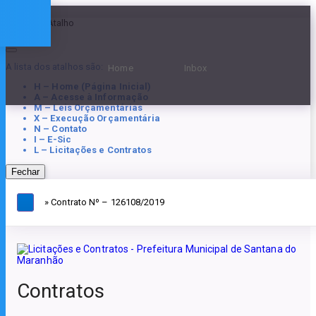
Teclas de Atalho
A lista dos atalhos são:
Home
Inbox
H – Home (Página Inicial)
A – Acesse à Informação
M – Leis Orçamentárias
X – Execução Orçamentária
N – Contato
I – E-Sic
L – Licitações e Contratos
Fechar
» Contrato Nº – 126108/2019
Contratos