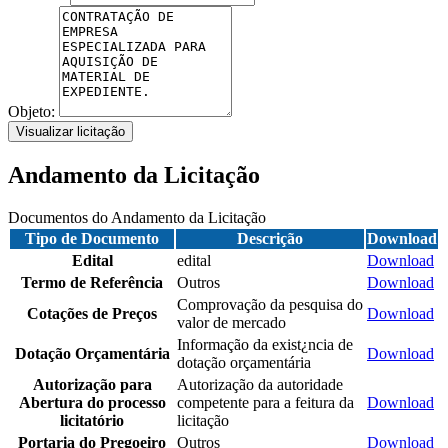
Objeto:
Visualizar licitação
Andamento da Licitação
Documentos do Andamento da Licitação
Tipo de Documento
Descrição
Download
Edital
edital
Download
Termo de Referência
Outros
Download
Comprovação da pesquisa do
Cotações de Preços
Download
valor de mercado
Informação da exist¿ncia de
Dotação Orçamentária
Download
dotação orçamentária
Autorização para
Autorização da autoridade
Abertura do processo
competente para a feitura da
Download
licitatório
licitação
Portaria do Pregoeiro
Outros
Download