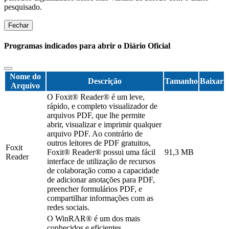
pesquisado.
Fechar
Programas indicados para abrir o Diário Oficial
Nome do
Descrição
Tamanho
Baixar
Arquivo
O Foxit® Reader® é um leve,
rápido, e completo visualizador de
arquivos PDF, que lhe permite
abrir, visualizar e imprimir qualquer
arquivo PDF. Ao contrário de
outros leitores de PDF gratuitos,
Foxit
Foxit® Reader® possui uma fácil
91,3 MB
Reader
interface de utilização de recursos
de colaboração como a capacidade
de adicionar anotações para PDF,
preencher formulários PDF, e
compartilhar informações com as
redes sociais.
O WinRAR® é um dos mais
conhecidos e eficientes