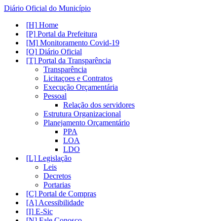
Diário Oficial do Município
Home
Portal da Prefeitura
Monitoramento Covid-19
Diário Oficial
Portal da Transparência
Transparência
Licitaçoes e Contratos
Execução Orçamentária
Pessoal
Relação dos servidores
Estrutura Organizacional
Planejamento Orçamentário
PPA
LOA
LDO
Legislação
Leis
Decretos
Portarias
Portal de Compras
Acessibilidade
E-Sic
Fale Conosco