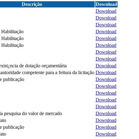
Descrição
Download
Download
Download
Download
Habilitação
Download
Habilitação
Download
Habilitação
Download
Download
Download
xist¿ncia de dotação orçamentária
Download
autoridade competente para a feitura da licitação
Download
e publicação
Download
Download
Download
Download
Download
 pesquisa do valor de mercado
Download
ato
Download
e publicação
Download
ato
Download