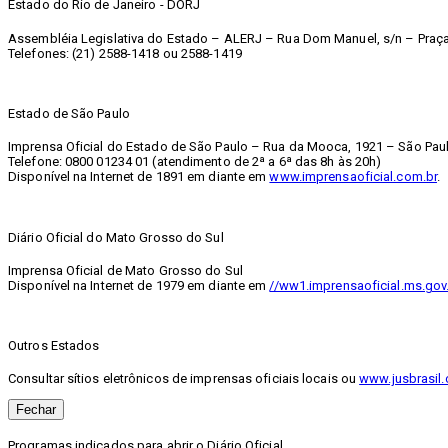
Estado do Rio de Janeiro - DORJ
Assembléia Legislativa do Estado – ALERJ – Rua Dom Manuel, s/n – Praça 
Telefones: (21) 2588-1418 ou 2588-1419
Estado de São Paulo
Imprensa Oficial do Estado de São Paulo – Rua da Mooca, 1921 – São Paul
Telefone: 0800 01234 01 (atendimento de 2ª a 6ª das 8h às 20h)
Disponível na Internet de 1891 em diante em
www.imprensaoficial.com.br
.
Diário Oficial do Mato Grosso do Sul
Imprensa Oficial de Mato Grosso do Sul
Disponível na Internet de 1979 em diante em
//ww1.imprensaoficial.ms.gov
Outros Estados
Consultar sítios eletrônicos de imprensas oficiais locais ou
www.jusbrasil.
Fechar
Programas indicados para abrir o Diário Oficial