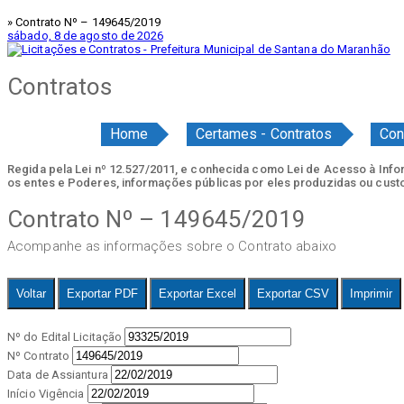
» Contrato Nº – 149645/2019
sábado, 8 de agosto de 2026
Contratos
Home
Certames - Contratos
Con
Regida pela Lei nº 12.527/2011, e conhecida como Lei de Acesso à Inform
os entes e Poderes, informações públicas por eles produzidas ou cust
Contrato Nº – 149645/2019
Acompanhe as informações sobre o Contrato abaixo
Voltar
Exportar PDF
Exportar Excel
Exportar CSV
Imprimir
Nº do Edital Licitação
Nº Contrato
Data de Assiantura
Início Vigência