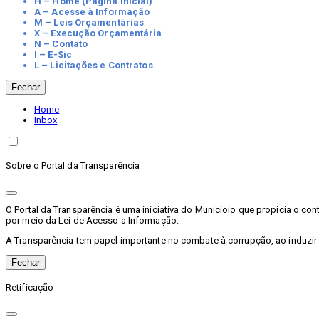
H – Home (Página Inicial)
A – Acesse à Informação
M – Leis Orçamentárias
X – Execução Orçamentária
N – Contato
I – E-Sic
L – Licitações e Contratos
Fechar
Home
Inbox
Sobre o Portal da Transparência
O Portal da Transparência é uma iniciativa do Municíoio que propicia o c
por meio da Lei de Acesso a Informação.
A Transparência tem papel importante no combate à corrupção, ao induzir
Fechar
Retificação