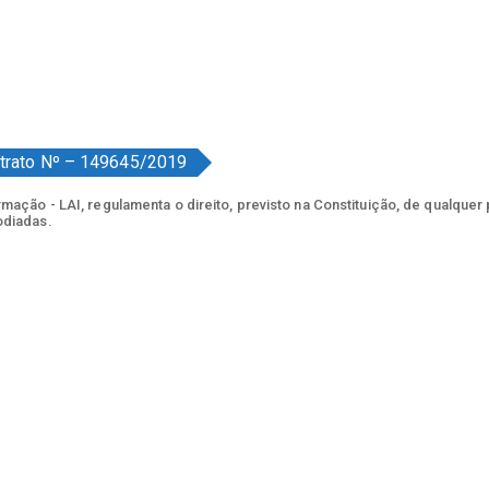
trato Nº – 149645/2019
ação - LAI, regulamenta o direito, previsto na Constituição, de qualquer
odiadas.