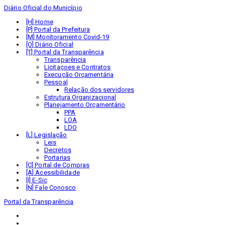
Diário Oficial do Município
Home
Portal da Prefeitura
Monitoramento Covid-19
Diário Oficial
Portal da Transparência
Transparência
Licitaçoes e Contratos
Execução Orçamentária
Pessoal
Relação dos servidores
Estrutura Organizacional
Planejamento Orçamentário
PPA
LOA
LDO
Legislação
Leis
Decretos
Portarias
Portal de Compras
Acessibilidade
E-Sic
Fale Conosco
Portal da Transparência