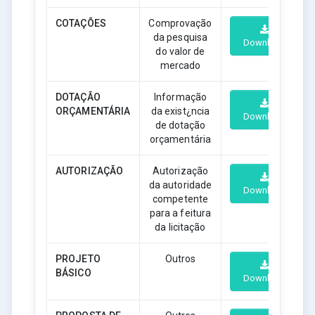
COTAÇÕES
Comprovação
da pesquisa
Download
do valor de
mercado
DOTAÇÃO
Informação
ORÇAMENTÁRIA
da exist¿ncia
Download
de dotação
orçamentária
AUTORIZAÇÃO
Autorização
da autoridade
Download
competente
para a feitura
da licitação
PROJETO
Outros
BÁSICO
Download