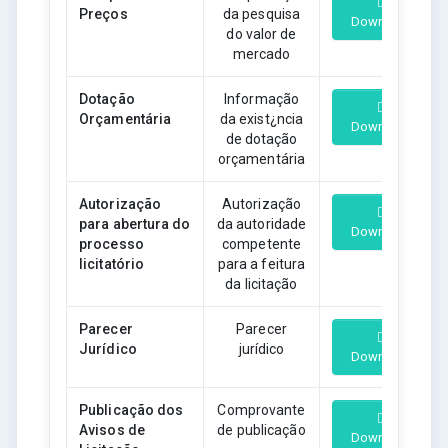
Preços
da pesquisa
Download
do valor de
mercado
Dotação
Informação
Orçamentária
da exist¿ncia
Download
de dotação
orçamentária
Autorização
Autorização
para abertura do
da autoridade
Download
processo
competente
licitatório
para a feitura
da licitação
Parecer
Parecer
Jurídico
jurídico
Download
Publicação dos
Comprovante
Avisos de
de publicação
Download