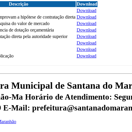
Descrição
Download
Download
rovam a hipótese de contratação direta
Download
quisa do valor de mercado
Download
ncia de dotação orçamentária
Download
tação direta pela autoridade superior
Download
Download
Download
licação
Download
itura Municipal de Santana do M
nhão-Ma
Horário de Atendimento: Segun
9
E-Mail: prefeitura@santanadomaran
 Maranhão