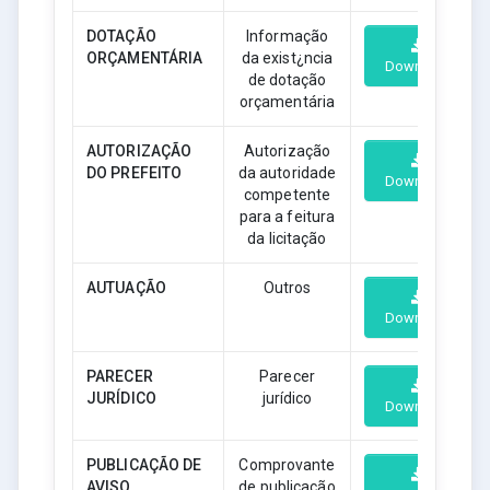
DOTAÇÃO
Informação
ORÇAMENTÁRIA
da exist¿ncia
Download
de dotação
orçamentária
AUTORIZAÇÃO
Autorização
DO PREFEITO
da autoridade
Download
competente
para a feitura
da licitação
AUTUAÇÃO
Outros
Download
PARECER
Parecer
JURÍDICO
jurídico
Download
PUBLICAÇÃO DE
Comprovante
AVISO
de publicação