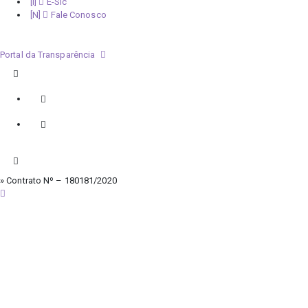
E-Sic
Fale Conosco
Portal da Transparência
» Contrato Nº – 180181/2020
quinta-feira, 6 de agosto de 2026