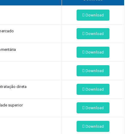
Download
mercado
Download
amentária
Download
Download
ratação direta
Download
dade superior
Download
Download