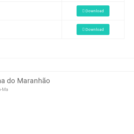
Download
Download
ana do Maranhão
o-Ma