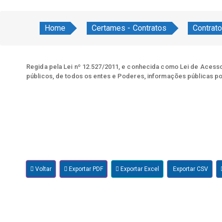
Home
Certames - Contratos
Contrat
Regida pela Lei nº 12.527/2011, e conhecida como Lei de Acesso 
públicos, de todos os entes e Poderes, informações públicas po
Voltar
Exportar PDF
Exportar Excel
Exportar CSV