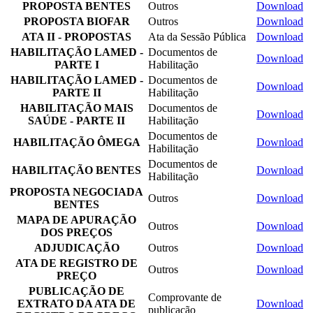
PROPOSTA BENTES
Outros
Download
PROPOSTA BIOFAR
Outros
Download
ATA II - PROPOSTAS
Ata da Sessão Pública
Download
HABILITAÇÃO LAMED -
Documentos de
Download
PARTE I
Habilitação
HABILITAÇÃO LAMED -
Documentos de
Download
PARTE II
Habilitação
HABILITAÇÃO MAIS
Documentos de
Download
SAÚDE - PARTE II
Habilitação
Documentos de
HABILITAÇÃO ÔMEGA
Download
Habilitação
Documentos de
HABILITAÇÃO BENTES
Download
Habilitação
PROPOSTA NEGOCIADA
Outros
Download
BENTES
MAPA DE APURAÇÃO
Outros
Download
DOS PREÇOS
ADJUDICAÇÃO
Outros
Download
ATA DE REGISTRO DE
Outros
Download
PREÇO
PUBLICAÇÃO DE
Comprovante de
EXTRATO DA ATA DE
Download
publicação