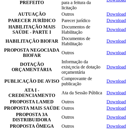
PREFEITO
para a feitura da
licitação
AUTUAÇÃO
Outros
Download
PARECER JURÍDICO
Parecer jurídico
Download
HABILITAÇÃO MAIS
Documentos de
Download
SAÚDE - PARTE I
Habilitação
Documentos de
HABILITAÇÃO BIOFAR
Download
Habilitação
PROPOSTA NEGOCIADA
Outros
Download
BIOFAR
Informação da
DOTAÇÃO
exist¿ncia de dotação
Download
ORÇAMENTÁRIA
orçamentária
Comprovante de
PUBLICAÇÃO DE AVISO
Download
publicação
ATA I -
Ata da Sessão Pública
Download
CREDENCIAMENTO
PROPOSTA LAMED
Outros
Download
PROPOSTA MAIS SAÚDE
Outros
Download
PROPOSTA 3A
Outros
Download
DISTRIBUIDORA
PROPOSTA ÔMEGA
Outros
Download