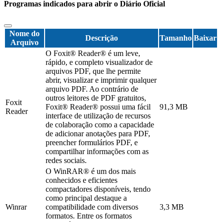
Programas indicados para abrir o Diário Oficial
Nome do
Descrição
Tamanho
Baixar
Arquivo
O Foxit® Reader® é um leve,
rápido, e completo visualizador de
arquivos PDF, que lhe permite
abrir, visualizar e imprimir qualquer
arquivo PDF. Ao contrário de
outros leitores de PDF gratuitos,
Foxit
Foxit® Reader® possui uma fácil
91,3 MB
Reader
interface de utilização de recursos
de colaboração como a capacidade
de adicionar anotações para PDF,
preencher formulários PDF, e
compartilhar informações com as
redes sociais.
O WinRAR® é um dos mais
conhecidos e eficientes
compactadores disponíveis, tendo
como principal destaque a
Winrar
compatibilidade com diversos
3,3 MB
formatos. Entre os formatos