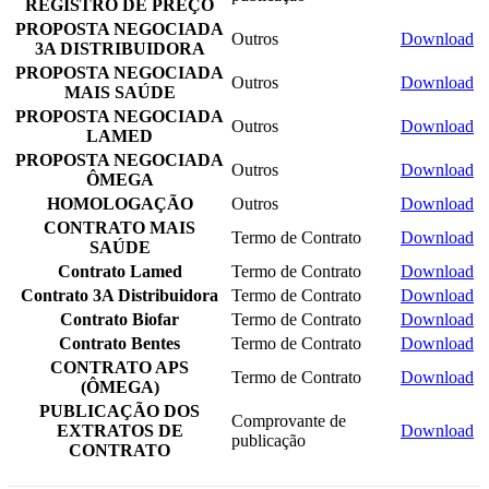
REGISTRO DE PREÇO
PROPOSTA NEGOCIADA
Outros
Download
3A DISTRIBUIDORA
PROPOSTA NEGOCIADA
Outros
Download
MAIS SAÚDE
PROPOSTA NEGOCIADA
Outros
Download
LAMED
PROPOSTA NEGOCIADA
Outros
Download
ÔMEGA
HOMOLOGAÇÃO
Outros
Download
CONTRATO MAIS
Termo de Contrato
Download
SAÚDE
Contrato Lamed
Termo de Contrato
Download
Contrato 3A Distribuidora
Termo de Contrato
Download
Contrato Biofar
Termo de Contrato
Download
Contrato Bentes
Termo de Contrato
Download
CONTRATO APS
Termo de Contrato
Download
(ÔMEGA)
PUBLICAÇÃO DOS
Comprovante de
EXTRATOS DE
Download
publicação
CONTRATO