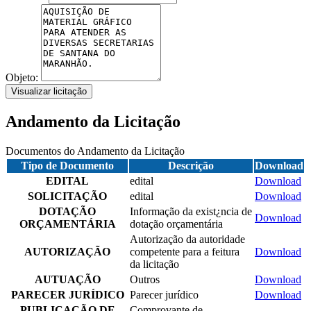
Objeto:
Visualizar licitação
Andamento da Licitação
Documentos do Andamento da Licitação
Tipo de Documento
Descrição
Download
EDITAL
edital
Download
SOLICITAÇÃO
edital
Download
DOTAÇÃO
Informação da exist¿ncia de
Download
ORÇAMENTÁRIA
dotação orçamentária
Autorização da autoridade
AUTORIZAÇÃO
competente para a feitura
Download
da licitação
AUTUAÇÃO
Outros
Download
PARECER JURÍDICO
Parecer jurídico
Download
PUBLICAÇÃO DE
Comprovante de