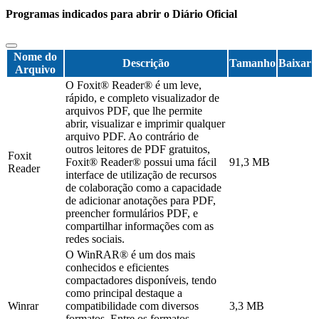
Programas indicados para abrir o Diário Oficial
Nome do
Descrição
Tamanho
Baixar
Arquivo
O Foxit® Reader® é um leve,
rápido, e completo visualizador de
arquivos PDF, que lhe permite
abrir, visualizar e imprimir qualquer
arquivo PDF. Ao contrário de
outros leitores de PDF gratuitos,
Foxit
Foxit® Reader® possui uma fácil
91,3 MB
Reader
interface de utilização de recursos
de colaboração como a capacidade
de adicionar anotações para PDF,
preencher formulários PDF, e
compartilhar informações com as
redes sociais.
O WinRAR® é um dos mais
conhecidos e eficientes
compactadores disponíveis, tendo
como principal destaque a
Winrar
compatibilidade com diversos
3,3 MB
formatos. Entre os formatos