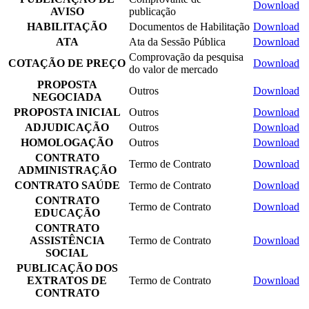
Download
AVISO
publicação
HABILITAÇÃO
Documentos de Habilitação
Download
ATA
Ata da Sessão Pública
Download
Comprovação da pesquisa
COTAÇÃO DE PREÇO
Download
do valor de mercado
PROPOSTA
Outros
Download
NEGOCIADA
PROPOSTA INICIAL
Outros
Download
ADJUDICAÇÃO
Outros
Download
HOMOLOGAÇÃO
Outros
Download
CONTRATO
Termo de Contrato
Download
ADMINISTRAÇÃO
CONTRATO SAÚDE
Termo de Contrato
Download
CONTRATO
Termo de Contrato
Download
EDUCAÇÃO
CONTRATO
ASSISTÊNCIA
Termo de Contrato
Download
SOCIAL
PUBLICAÇÃO DOS
EXTRATOS DE
Termo de Contrato
Download
CONTRATO