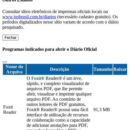
Consultar sítios eletrônicos de imprensas oficiais locais ou
www.jusbrasil.com.br/diarios
(necessário cadastro gratuito). Os
períodos digitalizados nesse sítio variam de acordo com o diário
pesquisado.
Fechar
Programas indicados para abrir o Diário Oficial
Nome do
Descrição
Tamanho
Baixar
Arquivo
O Foxit® Reader® é um leve,
rápido, e completo visualizador de
arquivos PDF, que lhe permite
abrir, visualizar e imprimir qualquer
arquivo PDF. Ao contrário de
outros leitores de PDF gratuitos,
Foxit
Foxit® Reader® possui uma fácil
91,3 MB
Reader
interface de utilização de recursos
de colaboração como a capacidade
de adicionar anotações para PDF,