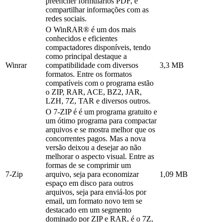
preencher formulários PDF, e
compartilhar informações com as
redes sociais.
O WinRAR® é um dos mais
conhecidos e eficientes
compactadores disponíveis, tendo
como principal destaque a
Winrar
compatibilidade com diversos
3,3 MB
formatos. Entre os formatos
compatíveis com o programa estão
o ZIP, RAR, ACE, BZ2, JAR,
LZH, 7Z, TAR e diversos outros.
O 7-ZIP é é um programa gratuito e
um ótimo programa para compactar
arquivos e se mostra melhor que os
concorrentes pagos. Mas a nova
versão deixou a desejar ao não
melhorar o aspecto visual. Entre as
formas de se comprimir um
7-Zip
arquivo, seja para economizar
1,09 MB
espaço em disco para outros
arquivos, seja para enviá-los por
email, um formato novo tem se
destacado em um segmento
dominado por ZIP e RAR, é o 7Z,