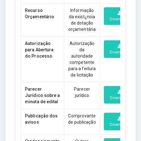
Recurso
Informação
Orçamentário
da exist¿ncia
Download
de dotação
orçamentária
Autorização
Autorização
para Abertura
da
Download
do Processo
autoridade
competente
para a feitura
da licitação
Parecer
Parecer
Jurídico sobre a
jurídico
Download
minuta de edital
Publicação dos
Comprovante
avisos
de publicação
Download