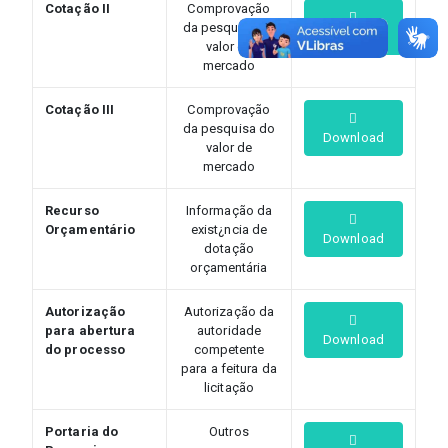
Cotação II
Comprovação
da pesquisa do
Download
valor de
mercado
Cotação III
Comprovação
da pesquisa do
Download
valor de
mercado
Recurso
Informação da
Orçamentário
exist¿ncia de
Download
dotação
orçamentária
Autorização
Autorização da
para abertura
autoridade
Download
do processo
competente
para a feitura da
licitação
Portaria do
Outros