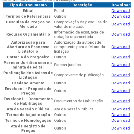
Tipo de Documento
Descrição
Download
Edital
Edital
Download
Termos de Referências
Outros
Download
Pesquisa de Preços no
Comprovação da pesquisa do
Download
Mercado
valor de mercado
Informação da exist¿ncia de
Recurso Orçamentário
Download
dotação orçamentária
Autorização para
Autorização da autoridade
Abertura do Processo
competente para a feitura da
Download
Licitatório
licitação
Portaria do Pregoeiro
Outros
Download
Parecer Jurídico sobre a
Parecer jurídico
Download
minuta de edital
Publicação dos Avisos de
Comprovante de publicação
Download
Licitação
Credenciamento
Outros
Download
Envelope I - Proposta de
Outros
Download
Preços
Envelope II - Documentos
Documentos de Habilitação
Download
de Habilitação
Ata da Sessão Pública
Ata da Sessão Pública
Download
Termo de Adjudicação
Outros
Download
Termo de Homologação
Outros
Download
Ata de Registro de
Outros
Download
Preços