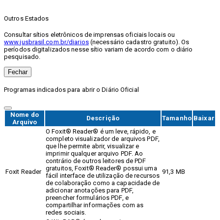
Outros Estados
Consultar sítios eletrônicos de imprensas oficiais locais ou
www.jusbrasil.com.br/diarios
(necessário cadastro gratuito). Os
períodos digitalizados nesse sítio variam de acordo com o diário
pesquisado.
Fechar
Programas indicados para abrir o Diário Oficial
Nome do
Descrição
Tamanho
Baixar
Arquivo
O Foxit® Reader® é um leve, rápido, e
completo visualizador de arquivos PDF,
que lhe permite abrir, visualizar e
imprimir qualquer arquivo PDF. Ao
contrário de outros leitores de PDF
gratuitos, Foxit® Reader® possui uma
Foxit Reader
91,3 MB
fácil interface de utilização de recursos
de colaboração como a capacidade de
adicionar anotações para PDF,
preencher formulários PDF, e
compartilhar informações com as
redes sociais.