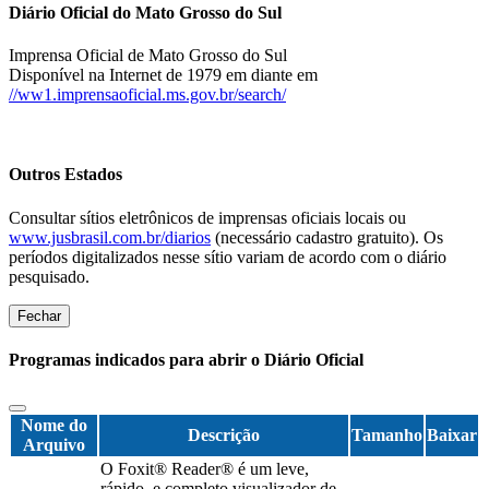
Diário Oficial do Mato Grosso do Sul
Imprensa Oficial de Mato Grosso do Sul
Disponível na Internet de 1979 em diante em
//ww1.imprensaoficial.ms.gov.br/search/
Outros Estados
Consultar sítios eletrônicos de imprensas oficiais locais ou
www.jusbrasil.com.br/diarios
(necessário cadastro gratuito). Os
períodos digitalizados nesse sítio variam de acordo com o diário
pesquisado.
Fechar
Programas indicados para abrir o Diário Oficial
Nome do
Descrição
Tamanho
Baixar
Arquivo
O Foxit® Reader® é um leve,
rápido, e completo visualizador de