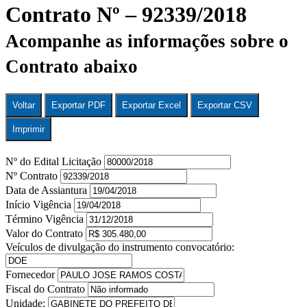
Contrato Nº – 92339/2018
Acompanhe as informações sobre o
Contrato abaixo
Voltar
Exportar PDF
Exportar Excel
Exportar CSV
Imprimir
Nº do Edital Licitação
Nº Contrato
Data de Assiantura
Início Vigência
Término Vigência
Valor do Contrato
Veículos de divulgação do instrumento convocatório:
Fornecedor
Fiscal do Contrato
Unidade: