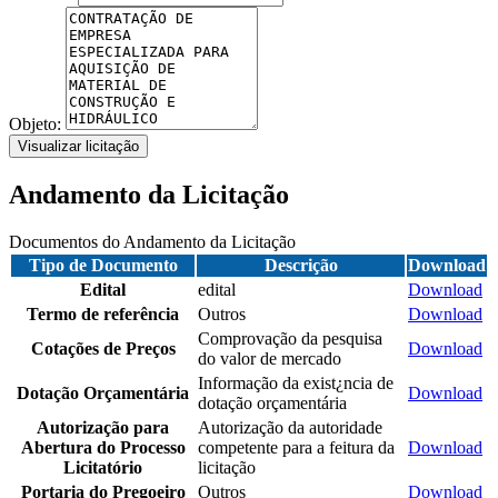
Objeto:
Visualizar licitação
Andamento da Licitação
Documentos do Andamento da Licitação
Tipo de Documento
Descrição
Download
Edital
edital
Download
Termo de referência
Outros
Download
Comprovação da pesquisa
Cotações de Preços
Download
do valor de mercado
Informação da exist¿ncia de
Dotação Orçamentária
Download
dotação orçamentária
Autorização para
Autorização da autoridade
Abertura do Processo
competente para a feitura da
Download
Licitatório
licitação
Portaria do Pregoeiro
Outros
Download