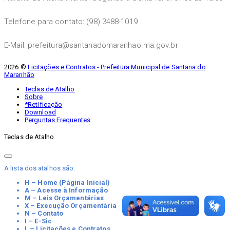
Telefone para contato: (98) 3488-1019
E-Mail: prefeitura@santanadomaranhao.ma.gov.br
2026 ©
Licitações e Contratos - Prefeitura Municipal de Santana do
Maranhão
Teclas de Atalho
Sobre
*Retificação
Download
Perguntas Frequentes
Teclas de Atalho
A lista dos atalhos são:
H – Home (Página Inicial)
A – Acesse à Informação
M – Leis Orçamentárias
X – Execução Orçamentária
N – Contato
I – E-Sic
L – Licitações e Contratos