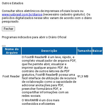
Outros Estados
Consultar sítios eletrônicos de imprensas oficiais locais ou
www.jusbrasil.com.br/diarios
(necessário cadastro gratuito). Os
períodos digitalizados nesse sítio variam de acordo com o diário
pesquisado.
Fechar
Programas indicados para abrir o Diário Oficial
Nome do
Descrição
Tamanho
Baixar
Arquivo
O Foxit® Reader® é um leve, rápido, e
completo visualizador de arquivos PDF,
que lhe permite abrir, visualizar e
imprimir qualquer arquivo PDF. Ao
contrário de outros leitores de PDF
gratuitos, Foxit® Reader® possui uma
Foxit Reader
91,3 MB
fácil interface de utilização de recursos
de colaboração como a capacidade de
adicionar anotações para PDF,
preencher formulários PDF, e
compartilhar informações com as
redes sociais.
O WinRAR® é um dos mais
conhecidos e eficientes