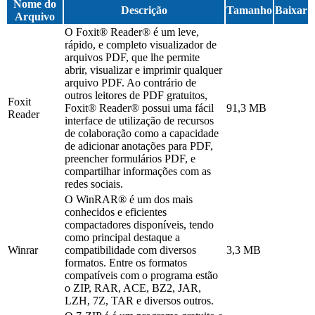
Nome do
Descrição
Tamanho
Baixar
Arquivo
O Foxit® Reader® é um leve,
rápido, e completo visualizador de
arquivos PDF, que lhe permite
abrir, visualizar e imprimir qualquer
arquivo PDF. Ao contrário de
outros leitores de PDF gratuitos,
Foxit
Foxit® Reader® possui uma fácil
91,3 MB
Reader
interface de utilização de recursos
de colaboração como a capacidade
de adicionar anotações para PDF,
preencher formulários PDF, e
compartilhar informações com as
redes sociais.
O WinRAR® é um dos mais
conhecidos e eficientes
compactadores disponíveis, tendo
como principal destaque a
Winrar
compatibilidade com diversos
3,3 MB
formatos. Entre os formatos
compatíveis com o programa estão
o ZIP, RAR, ACE, BZ2, JAR,
LZH, 7Z, TAR e diversos outros.