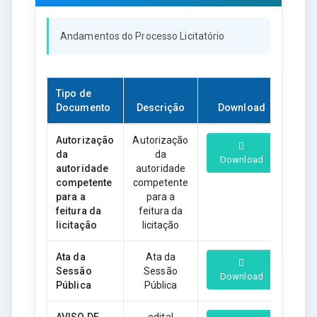
Andamentos do Processo Licitatório
Tipo de
Documento
Descrição
Download
Autorização
Autorização
da
da
Download
autoridade
autoridade
competente
competente
para a
para a
feitura da
feitura da
licitação
licitação
Ata da
Ata da
Sessão
Sessão
Download
Pública
Pública
AVISO DE
edital