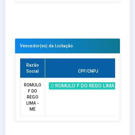
Vencedor(es) da Licitação
Razão
Social
CPF/CNPJ
ROMULO
ROMULO F DO REGO LIMA - ME
F DO
REGO
LIMA -
ME