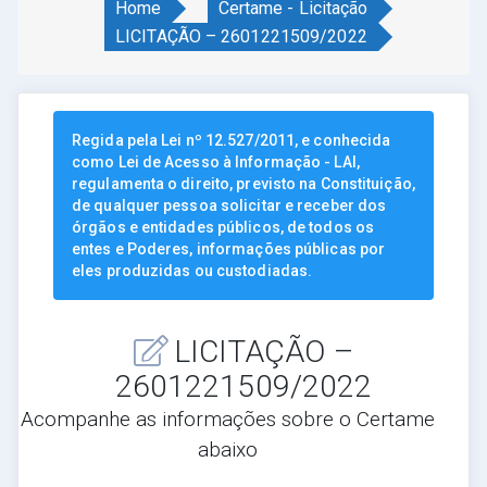
Home
Certame - Licitação
LICITAÇÃO – 2601221509/2022
Regida pela Lei nº 12.527/2011, e conhecida
como Lei de Acesso à Informação - LAI,
regulamenta o direito, previsto na Constituição,
de qualquer pessoa solicitar e receber dos
órgãos e entidades públicos, de todos os
entes e Poderes, informações públicas por
eles produzidas ou custodiadas.
LICITAÇÃO –
2601221509/2022
Acompanhe as informações sobre o Certame
abaixo