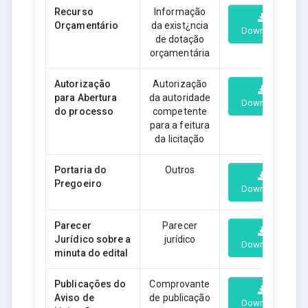
Recurso
Informação
Orçamentário
da exist¿ncia
Download
de dotação
orçamentária
Autorização
Autorização
para Abertura
da autoridade
Download
do processo
competente
para a feitura
da licitação
Portaria do
Outros
Pregoeiro
Download
Parecer
Parecer
Jurídico sobre a
jurídico
Download
minuta do edital
Publicações do
Comprovante
Aviso de
de publicação
Download