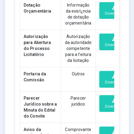
Dotação
Informação
Orçamentária
da exist¿ncia
Download
de dotação
orçamentária
Autorização
Autorização
para Abertura
da autoridade
Download
do Processo
competente
Licitatório
para a feitura
da licitação
Portaria da
Outros
Comissão
Download
Parecer
Parecer
Jurídico sobre a
jurídico
Download
Minuta do Edital
do Convite
Aviso da
Comprovante