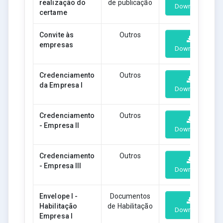
realização do
de publicação
Download
certame
Convite às
Outros
empresas
Download
Credenciamento
Outros
da Empresa I
Download
Credenciamento
Outros
- Empresa II
Download
Credenciamento
Outros
- Empresa III
Download
Envelope I -
Documentos
Habilitação
de Habilitação
Download
Empresa I