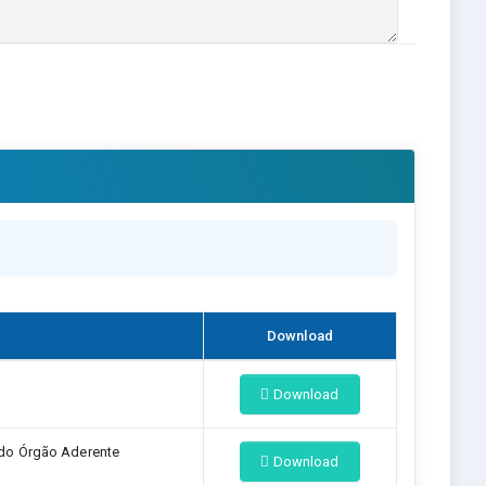
Download
Download
do Órgão Aderente
Download