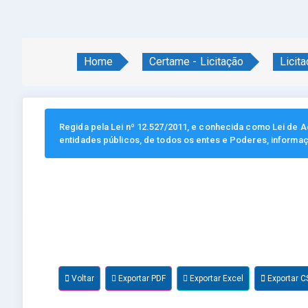
Home
Certame - Licitação
Licit
Regida pela Lei nº 12.527/2011, e conhecida como Lei de Ac
entidades públicos, de todos os entes e Poderes, informa
Voltar
Exportar PDF
Exportar Excel
Exportar C