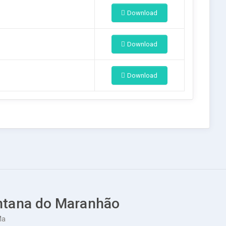
Download
Download
Download
antana do Maranhão
Ma