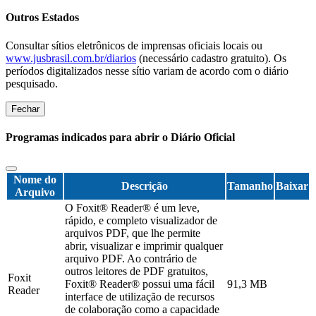
Outros Estados
Consultar sítios eletrônicos de imprensas oficiais locais ou
www.jusbrasil.com.br/diarios
(necessário cadastro gratuito). Os
períodos digitalizados nesse sítio variam de acordo com o diário
pesquisado.
Fechar
Programas indicados para abrir o Diário Oficial
Nome do
Descrição
Tamanho
Baixar
Arquivo
O Foxit® Reader® é um leve,
rápido, e completo visualizador de
arquivos PDF, que lhe permite
abrir, visualizar e imprimir qualquer
arquivo PDF. Ao contrário de
outros leitores de PDF gratuitos,
Foxit
Foxit® Reader® possui uma fácil
91,3 MB
Reader
interface de utilização de recursos
de colaboração como a capacidade