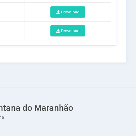
Download
Download
Santana do Maranhão
Ma