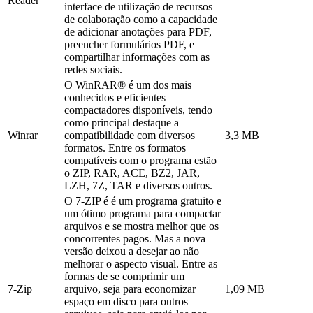
Reader
interface de utilização de recursos
de colaboração como a capacidade
de adicionar anotações para PDF,
preencher formulários PDF, e
compartilhar informações com as
redes sociais.
O WinRAR® é um dos mais
conhecidos e eficientes
compactadores disponíveis, tendo
como principal destaque a
Winrar
compatibilidade com diversos
3,3 MB
formatos. Entre os formatos
compatíveis com o programa estão
o ZIP, RAR, ACE, BZ2, JAR,
LZH, 7Z, TAR e diversos outros.
O 7-ZIP é é um programa gratuito e
um ótimo programa para compactar
arquivos e se mostra melhor que os
concorrentes pagos. Mas a nova
versão deixou a desejar ao não
melhorar o aspecto visual. Entre as
formas de se comprimir um
7-Zip
arquivo, seja para economizar
1,09 MB
espaço em disco para outros