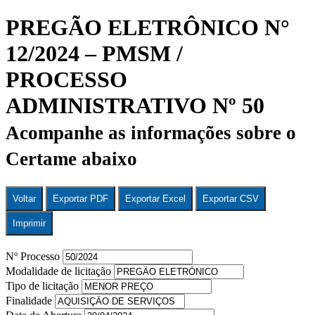
PREGÃO ELETRÔNICO N°
12/2024 – PMSM /
PROCESSO
ADMINISTRATIVO Nº 50
Acompanhe as informações sobre o
Certame abaixo
Voltar
Exportar PDF
Exportar Excel
Exportar CSV
Imprimir
Nº Processo
Modalidade de licitação
Tipo de licitação
Finalidade