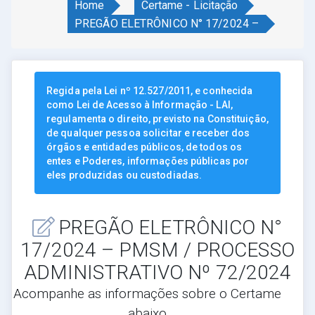
Home
Certame - Licitação
PREGÃO ELETRÔNICO N° 17/2024 –
Regida pela Lei nº 12.527/2011, e conhecida
como Lei de Acesso à Informação - LAI,
regulamenta o direito, previsto na Constituição,
de qualquer pessoa solicitar e receber dos
órgãos e entidades públicos, de todos os
entes e Poderes, informações públicas por
eles produzidas ou custodiadas.
PREGÃO ELETRÔNICO N°
17/2024 – PMSM / PROCESSO
ADMINISTRATIVO Nº 72/2024
Acompanhe as informações sobre o Certame
abaixo