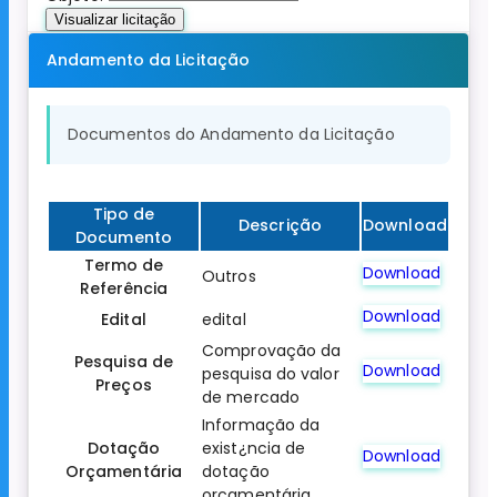
Visualizar licitação
Andamento da Licitação
Documentos do Andamento da Licitação
Tipo de
Descrição
Download
Documento
Termo de
Download
Outros
Referência
Download
Edital
edital
Comprovação da
Pesquisa de
Download
pesquisa do valor
Preços
de mercado
Informação da
Dotação
exist¿ncia de
Download
Orçamentária
dotação
orçamentária