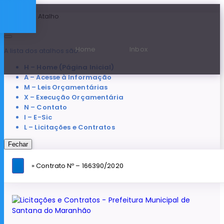
Teclas de Atalho
Home
Inbox
A lista dos atalhos são:
H – Home (Página Inicial)
A – Acesse à Informação
M – Leis Orçamentárias
X – Execução Orçamentária
N – Contato
I – E-Sic
L – Licitações e Contratos
Fechar
» Contrato Nº – 166390/2020