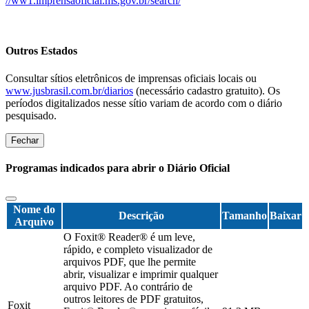
//ww1.imprensaoficial.ms.gov.br/search/
Outros Estados
Consultar sítios eletrônicos de imprensas oficiais locais ou
www.jusbrasil.com.br/diarios
(necessário cadastro gratuito). Os
períodos digitalizados nesse sítio variam de acordo com o diário
pesquisado.
Fechar
Programas indicados para abrir o Diário Oficial
Nome do
Descrição
Tamanho
Baixar
Arquivo
O Foxit® Reader® é um leve,
rápido, e completo visualizador de
arquivos PDF, que lhe permite
abrir, visualizar e imprimir qualquer
arquivo PDF. Ao contrário de
outros leitores de PDF gratuitos,
Foxit