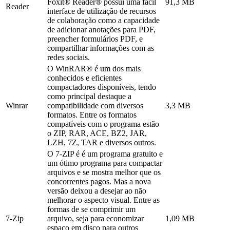
Foxit® Reader® possui uma fácil
91,3 MB
Reader
interface de utilização de recursos
de colaboração como a capacidade
de adicionar anotações para PDF,
preencher formulários PDF, e
compartilhar informações com as
redes sociais.
O WinRAR® é um dos mais
conhecidos e eficientes
compactadores disponíveis, tendo
como principal destaque a
Winrar
compatibilidade com diversos
3,3 MB
formatos. Entre os formatos
compatíveis com o programa estão
o ZIP, RAR, ACE, BZ2, JAR,
LZH, 7Z, TAR e diversos outros.
O 7-ZIP é é um programa gratuito e
um ótimo programa para compactar
arquivos e se mostra melhor que os
concorrentes pagos. Mas a nova
versão deixou a desejar ao não
melhorar o aspecto visual. Entre as
formas de se comprimir um
7-Zip
arquivo, seja para economizar
1,09 MB
espaço em disco para outros