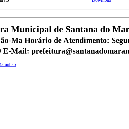
trato
Download
itura Municipal de Santana do M
nhão-Ma
Horário de Atendimento: Segun
9
E-Mail: prefeitura@santanadomaran
 Maranhão